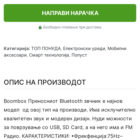
НАПРАВИ НАРАЧКА
Безбедно плаќање при достава.
lock
Категорија:
ТОП ПОНУДА
,
Електронски уреди
,
Мобилни
аксесоари
,
Смарт технологија
,
Попуст
ОПИС НА ПРОИЗВОДОТ
Boombox Преносниот Bluetooth звчник е најнов
модел од овој тип на производи. Има исклучително
квалитетен звук и модерен дизајн. Нуди можности
за поврзување со USB, SD Card, а на него има и FM
Радио. КАРАКТЕРИСТИКИ: •Фрекфенција:75Hz–