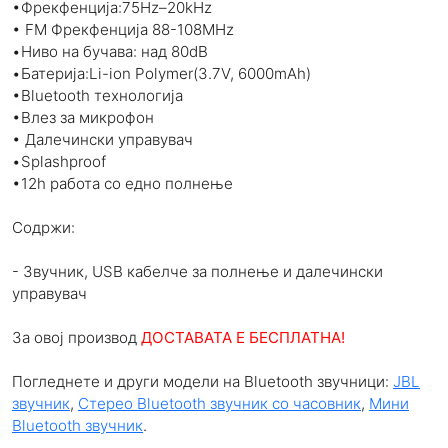
•Фрекфенција:75Hz–20kHz
• FM Фрекфенција 88-108MHz
•Ниво на бучава: над 80dB
•Батерија:Li-ion Polymer(3.7V, 6000mAh)
•Bluetooth технологија
•Влез за микрофон
• Далечински управувач
•Splashproof
•12h работа со едно полнење
Содржи:
- Звучник, USB кабелче за полнење и далечински
управувач
За овој производ
ДОСТАВАТА Е БЕСПЛАТНА!
Погледнете и други модели на Bluetooth звучници:
JBL
звучник
,
Стерео Bluetooth звучник со часовник
,
Мини
Bluetooth звучник
.