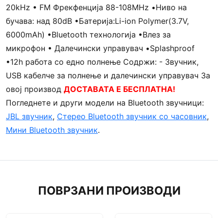
20kHz • FM Фрекфенција 88-108MHz •Ниво на
бучава: над 80dB •Батерија:Li-ion Polymer(3.7V,
6000mAh) •Bluetooth технологија •Влез за
микрофон • Далечински управувач •Splashproof
•12h работа со едно полнење Содржи: - Звучник,
USB кабелче за полнење и далечински управувач За
овој производ
ДОСТАВАТА Е БЕСПЛАТНА!
Погледнете и други модели на Bluetooth звучници:
JBL звучник
,
Стерео Bluetooth звучник со часовник
,
Мини Bluetooth звучник
.
ПОВРЗАНИ ПРОИЗВОДИ