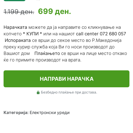
699 ден.
1.199 ден.
Нарачката
можете да ја направите со кликнување на
копчето
*
КУПИ
*
или на нашиот
call center
072 680 057
Испораката
се врши до секое место во Р.Македонија
преку курир служба која Ви го носи производот до
Вашиот дом
П
лаќањето
се врши на лице место откако
ќе го примите производот на врата.
НАПРАВИ НАРАЧКА
Безбедно плаќање при достава.
lock
Категорија:
Електронски уреди