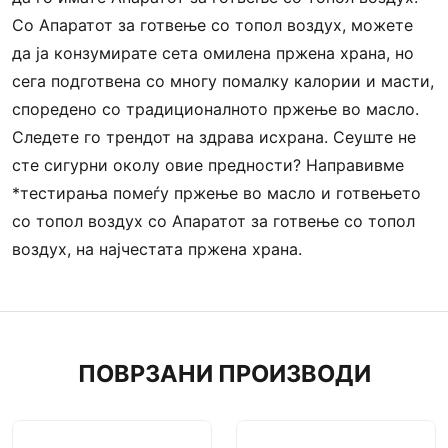
Со Aпаратот за готвење со топол воздух, можете
да ја конзумирате сета омилена пржена храна, но
сега подготвена со многу помалку калории и масти,
споредено со традиционалното пржење во масло.
Следете го трендот на здрава исхрана. Сеуште не
сте сигурни околу овие предности? Направивме
*тестирања помеѓу пржење во масло и готвењето
со топол воздух со Aпаратот за готвење со топол
воздух, на најчестата пржена храна.
ПОВРЗАНИ ПРОИЗВОДИ