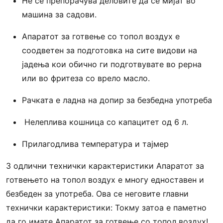
Не се препорачува деловите да се мијат во
машина за садови.
Aпаратот за готвење со топол воздух е
соодветен за подготовка на сите видови на
јадења кои обично ги подготвувате во рерна
или во фритеза со врело масло.
Рачката е ладна на допир за безбедна употреба
Нелеплива кошница со капацитет од 6 л.
Прилагодлива температура и тајмер
3 одлични технички карактеристики Апаратот за
готвењето на топол воздух е многу едноставен и
безбеден за употреба. Ова се неговите главни
технички карактеристики: Токму затоа е паметно
да го имате Aпаратот за готвење со топол воздух!