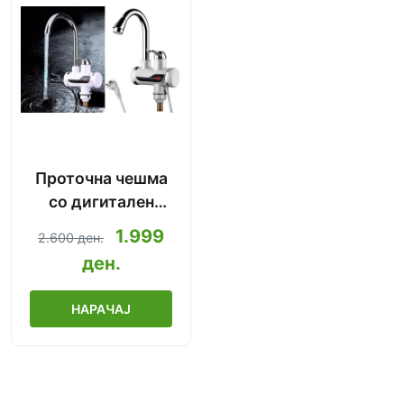
Проточна чешма
со дигитален
дисплеј (инстант
1.999
2.600 ден.
топла вода)
ден.
НАРАЧАЈ