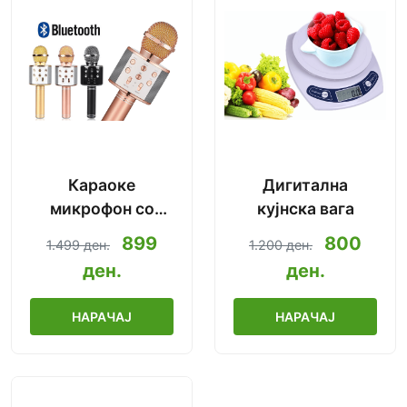
Караоке
Дигитална
микрофон со
кујнска вага
Bluetooth
899
800
1.499 ден.
1.200 ден.
2019.Ново!
ден.
ден.
НАРАЧАЈ
НАРАЧАЈ