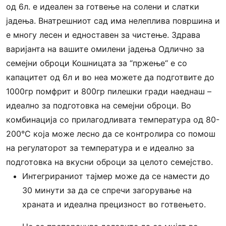
од 6л. е идеален за готвење на солени и слатки
јадења. Внатрешниот сад има нелеплива површина и
е многу лесен и едноставен за чистење. Здрава
варијанта на вашите омилени јадења Одлично за
семејни оброци Кошницата за “пржење“ е со
капацитет од 6л и во неа можете да подготвите до
1000гр помфрит и 800гр пилешки гради наеднаш –
идеално за подготовка на семејни оброци. Во
комбинација со прилагодливата температура од 80-
200°C која може лесно да се контролира со помош
на регулаторот за температура и е идеално за
подготовка на вкусни оброци за целото семејство.
Интегрираниот тајмер може да се намести до
30 минути за да се спречи загорување на
храната и идеална прецизност во готвењето.