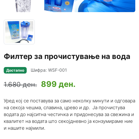
Филтер за прочистување на вода
Шифра: WSF-001
Достапно
899 ден.
1.680 ден.
Уред кој се поставува за само неколку минути и одговара
на секоја чешма, славина, црево и др. Ја прочистува
водата до најситна честичка и придонесува за свежина и
квалитет на водата што секојдневно ја конзумираме ние
и нашите најмили.