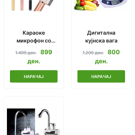
Караоке
Дигитална
микрофон со
кујнска вага
Bluetooth
899
800
1.499 ден.
1.200 ден.
2019.Ново!
ден.
ден.
НАРАЧАЈ
НАРАЧАЈ