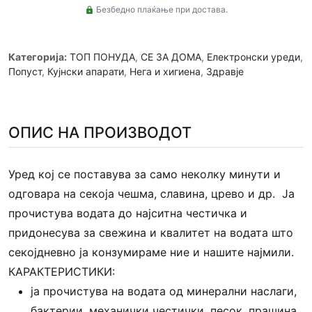
Безбедно плаќање при достава.
lock
Категорија:
ТОП ПОНУДА
,
СЕ ЗА ДОМА
,
Електронски уреди
,
Попуст
,
Кујнски апарати
,
Нега и хигиена
,
Здравје
ОПИС НА ПРОИЗВОДОТ
Уред кој се поставува за само неколку минути и
одговара на секоја чешма, славина, црево и др. Ја
прочистува водата до најситна честичка и
придонесува за свежина и квалитет на водата што
секојдневно ја конзумираме ние и нашите најмили.
КАРАКТЕРИСТИКИ:
ја прочистува на водата од минерални наслаги,
бактерии, механички честички, песок, прашина