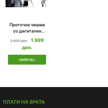
Проточна чешма
со дигитален
дисплеј (инстант
1.999
2.600 ден.
топла вода)
ден.
НАРАЧАЈ
ПЛАТИ НА ВРАТА