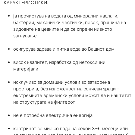
КАРАКТЕРИСТИКИ:
ја прочистува на водата од минерални наслаги,
бактерии, механички честички, песок, прашина на
ѕидовите на цевките и да се спречи нивното
затнување
осигурува здрава и питка вода во Вашиот дом
висок квалитет, изработка од нетоксични
материјали
исклучиво за домашни услови во затворена
просторија, без изложеност на сончеви зраци –
екстремните временски услови можат да и наштетат
на структурата на филтерот
не е потребна електрична енергија
кертриџот се мие со вода на секои 3~6 месеци или