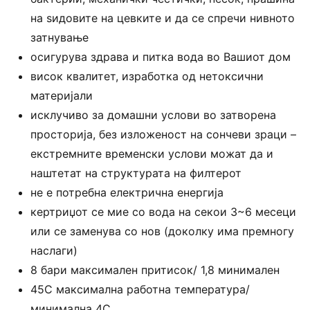
на ѕидовите на цевките и да се спречи нивното
затнување
осигурува здрава и питка вода во Вашиот дом
висок квалитет, изработка од нетоксични
материјали
исклучиво за домашни услови во затворена
просторија, без изложеност на сончеви зраци –
екстремните временски услови можат да и
наштетат на структурата на филтерот
не е потребна електрична енергија
кертриџот се мие со вода на секои 3~6 месеци
или се заменува со нов (доколку има премногу
наслаги)
8 бари максимален притисок/ 1,8 минимален
45С максимална работна температура/
минимална 4С