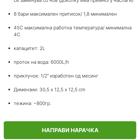
се заменува со нов (доколку има премногу наслаги)
8 бари максимален притисок/ 1,8 минимален
45С максимална работна температура/ минимална
4С
капацитет: 2L
проток на вода: 6000L/h
приклучок: 1/2” изработен од месинг
Димензии: 30,5 х 12,5 х 12,5 cm
тежина: ~800гр.
НАПРАВИ НАРАЧКА