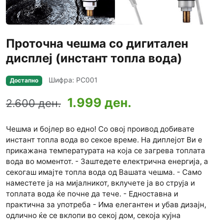
Проточна чешма со дигитален
дисплеј (инстант топла вода)
Шифра: PC001
Достапно
1.999 ден.
2.600 ден.
Чешма и бојлер во едно! Со овој проивод добивате
инстант топла вода во секое време. На диплејот Ви е
прикажана температурата на која се загрева топлата
вода во моментот. - Заштедете електрична енергија, а
секогаш имајте топла вода од Вашата чешма. - Само
наместете ја на мијалникот, вклучете ја во струја и
топлата вода ќе почне да тече. - Едноставна и
практична за употреба - Има елегантен и убав дизајн,
одлично ќе се вклопи во секој дом, секоја кујна