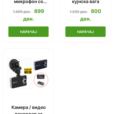
микрофон со
кујнска вага
Bluetooth
899
800
1.499 ден.
1.200 ден.
2019.Ново!
ден.
ден.
НАРАЧАЈ
НАРАЧАЈ
Камера / видео
рекордер за