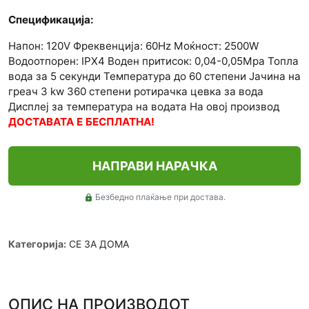
Спецификација:
Напон: 120V Фреквенција: 60Hz Моќност: 2500W
Водоотпорен: IPX4 Воден притисок: 0,04-0,05Mpa Топла
вода за 5 секунди Температура до 60 степени Јачина на
греач 3 kw 360 степени ротирачка цевка за вода
Дисплеј за температура на водата На овој производ
ДОСТАВАТА Е БЕСПЛАТНА!
НАПРАВИ НАРАЧКА
Безбедно плаќање при достава.
lock
Категорија:
СЕ ЗА ДОМА
ОПИС НА ПРОИЗВОДОТ