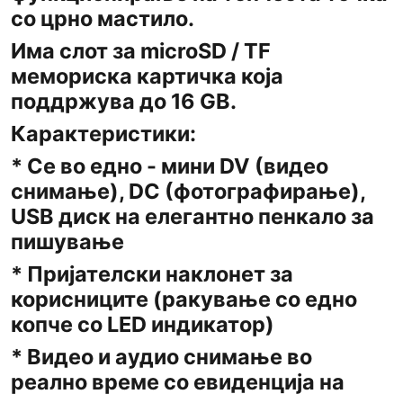
со црно мастило.
Има слот за microSD / TF
мемориска картичка која
поддржува до 16 GB.
Карактеристики:
* Се во едно - мини DV (видео
снимање), DC (фотографирање),
USB диск на елегантно пенкало за
пишување
* Пријателски наклонет за
корисниците (ракување со едно
копче со LED индикатор)
* Видео и аудио снимање во
реално време со евиденција на