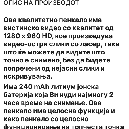
ОПИС НА ПРОИЗВОДОТ
Ова квалитетно пенкало има
вистинско видео со квалитет од
1280 x 960 HD, кое произведува
видео-остри слики со ласер, така
што ќе можете да видите што
точно е снимено, без да бидете
попречени од нејасни слики и
искривувања.
Има 240 mAh литиум јонска
батерија која Ви нуди најмногу 2
часа време на снимање. Ова
пенкало има целосна функција и
како пенкало со целосно
функционирање на топчеста точка