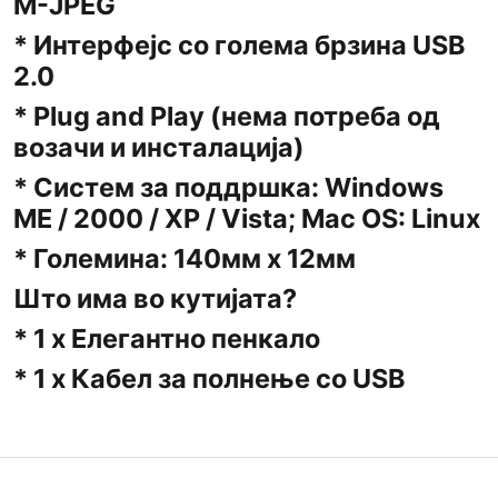
M-JPEG
* Интерфејс со голема брзина USB
2.0
* Plug and Play (нема потреба од
возачи и инсталација)
* Систем за поддршка: Windows
ME / 2000 / XP / Vista; Mac OS: Linux
* Големина: 140мм х 12мм
Што има во кутијата?
* 1 x Елегантно пенкало
* 1 x Кабел за полнење со USB