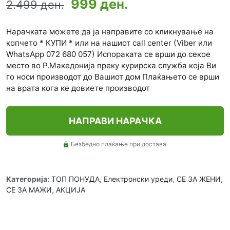
999 ден.
2.499 ден.
Нарачката можете да ја направите со кликнување на
копчето * КУПИ * или на нашиот call center (Viber или
WhatsApp 072 680 057) Испораката се врши до секое
место во Р.Македонија преку курирска служба која Ви
го носи производот до Вашиот дом Плаќањето се врши
на врата кога ке довиете производот
НАПРАВИ НАРАЧКА
Безбедно плаќање при достава.
lock
Категорија:
ТОП ПОНУДА
,
Електронски уреди
,
СЕ ЗА ЖЕНИ
,
СЕ ЗА МАЖИ
,
АКЦИЈА