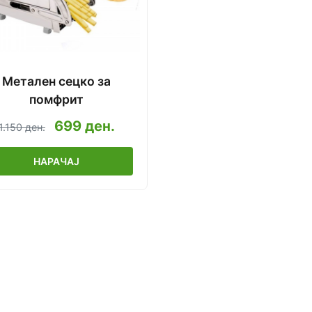
Метален сецко за
помфрит
699 ден.
1.150 ден.
НАРАЧАЈ