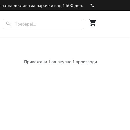
платна достава за нарачки над 1.500 ден.
phone
shopping_cart
search
Прикажани 1 од вкупно 1 производи