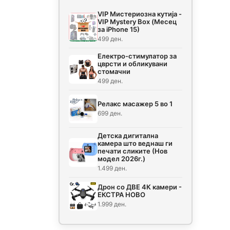
VIP Мистериозна кутија -
VIP Mystery Box (Месец
за iPhone 15)
499 ден.
Електро-стимулатор за
цврсти и обликувани
стомачни
499 ден.
Релакс масажер 5 во 1
699 ден.
Детска дигитална
камера што веднаш ги
печати сликите (Нов
модел 2026г.)
1.499 ден.
Дрон со ДВЕ 4К камери -
ЕКСТРА НОВО
1.999 ден.