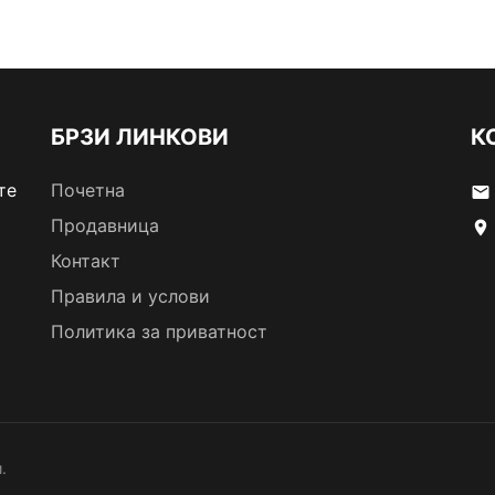
БРЗИ ЛИНКОВИ
К
те
Почетна
email
Продавница
location_on
Контакт
Правила и услови
Политика за приватност
.