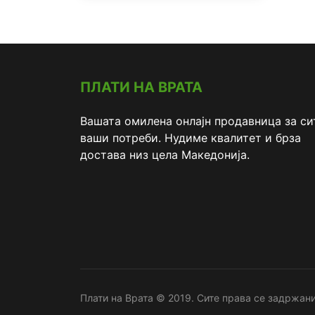
ПЛАТИ НА ВРАТА
Вашата омилена онлајн продавница за си
ваши потреби. Нудиме квалитет и брза
достава низ цела Македонија.
Плати на Врата © 2019. Сите права се задржани