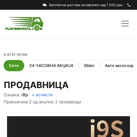
Бесплатна достава за нарачки над 1.500 ден.
local_shipping
phone
КАТЕГОРИИ
Сите
24 ЧАСОВНА АКЦИЈА
Slider
Авто аксесоари
ПРОДАВНИЦА
Ознака:
i8p
× исчисти
Прикажани 2 од вкупно 2 производи