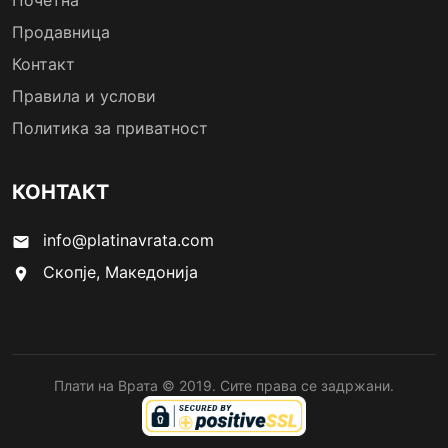
Почетна
Продавница
Контакт
Правила и услови
Политика за приватност
КОНТАКТ
info@platinavrata.com
email
Скопје, Македонија
location_on
Плати на Врата © 2019. Сите права се задржани.