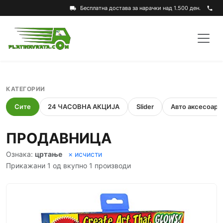
Бесплатна достава за нарачки над 1.500 ден.
local_shipping
phone
КАТЕГОРИИ
Сите
24 ЧАСОВНА АКЦИЈА
Slider
Авто аксесоари
ПРОДАВНИЦА
Ознака:
цртање
× исчисти
Прикажани 1 од вкупно 1 производи