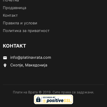
Почетна
Продавница
Контакт
Правила и услови
Политика за приватност
КОНТАКТ
info@platinavrata.com
email
Скопје, Македонија
location_on
Плати на Врата © 2019. Сите права се задржани.