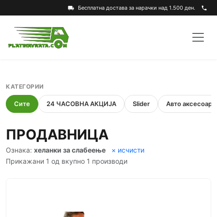
Бесплатна достава за нарачки над 1.500 ден.
local_shipping
phone
КАТЕГОРИИ
Сите
24 ЧАСОВНА АКЦИЈА
Slider
Авто аксесоари
ПРОДАВНИЦА
Ознака:
хеланки за слабеење
× исчисти
Прикажани 1 од вкупно 1 производи