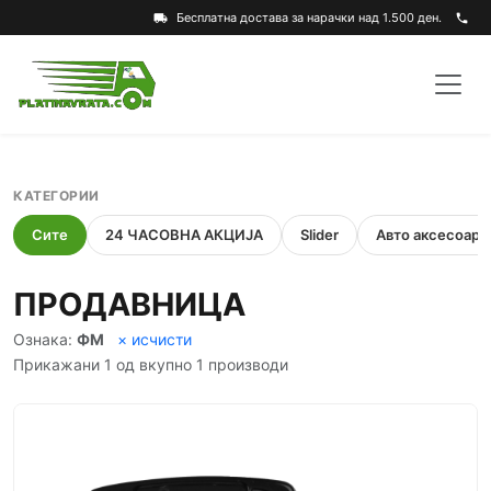
Бесплатна достава за нарачки над 1.500 ден.
local_shipping
phone
КАТЕГОРИИ
Сите
24 ЧАСОВНА АКЦИЈА
Slider
Авто аксесоари
ПРОДАВНИЦА
Ознака:
ФМ
× исчисти
Прикажани 1 од вкупно 1 производи