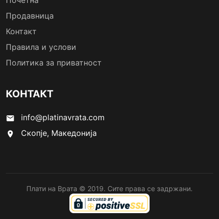
Почетна
Продавница
Контакт
Правила и услови
Политика за приватност
КОНТАКТ
info@platinavrata.com
email
Скопје, Македонија
location_on
Плати на Врата © 2019. Сите права се задржани.