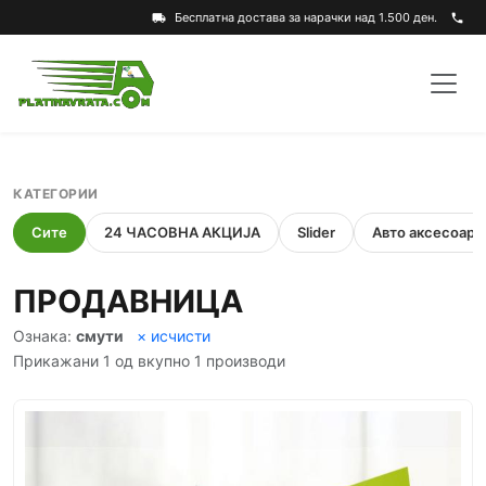
Бесплатна достава за нарачки над 1.500 ден.
local_shipping
phone
КАТЕГОРИИ
Сите
24 ЧАСОВНА АКЦИЈА
Slider
Авто аксесоари
ПРОДАВНИЦА
Ознака:
смути
× исчисти
Прикажани 1 од вкупно 1 производи