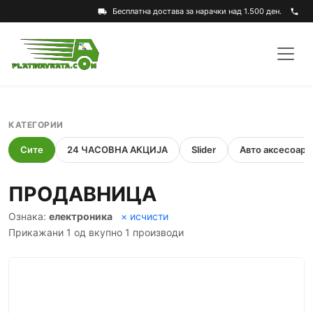
Бесплатна достава за нарачки над 1.500 ден.
local_shipping
phone
КАТЕГОРИИ
Сите
24 ЧАСОВНА АКЦИЈА
Slider
Авто аксесоари
ПРОДАВНИЦА
Ознака:
електроника
× исчисти
Прикажани 1 од вкупно 1 производи